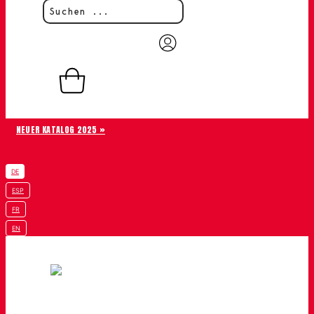
0,00
€
0
Warenkorb
NEUER KATALOG 2025 »
DE
ESP
FR
EN