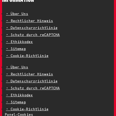
La
Rioja
• Über Uns
Mountain
• Rechtlicher Hinweis
Races
• Datenschurzrichtlinie
Chiruca
• Schutz durch reCAPTCHA
Experience
• Ethikkodex
2024
• Sitemap
• Cookie-Richtlinie
• Über Uns
• Rechtlicher Hinweis
• Datenschurzrichtlinie
• Schutz durch reCAPTCHA
• Ethikkodex
• Sitemap
• Cookie-Richtlinie
Panel-Cookies