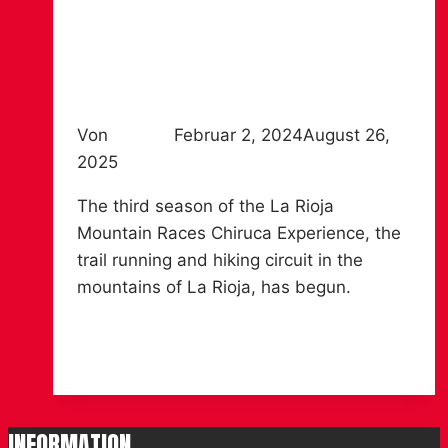
RACES CHIRUCA EXPERIENCE
2024
Von
Chiruca
Februar 2, 2024
August 26,
2025
The third season of the La Rioja
Mountain Races Chiruca Experience, the
trail running and hiking circuit in the
mountains of La Rioja, has begun.
Official
Weiterlesen
presentation
of
the
INFORMATION
circuit