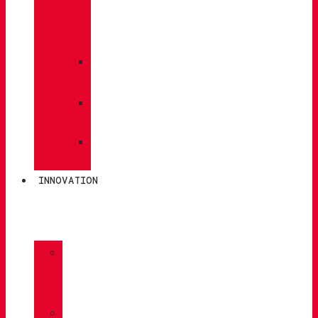
PFLEGE
/
WARTUNG
»
EINLEGESOHLEN
»
POLEN
»
SOCKEN
INNOVATION
»
GORE-
TEX
»