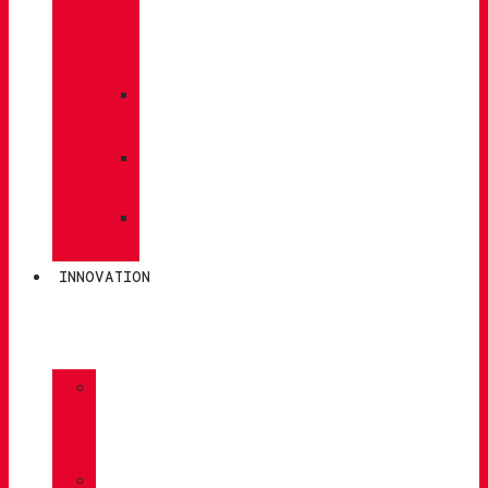
PFLEGE
/
WARTUNG
»
EINLEGESOHLEN
»
POLEN
»
SOCKEN
INNOVATION
»
GORE-
TEX
»