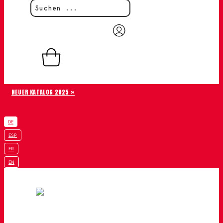
0,00
€
0
Warenkorb
NEUER KATALOG 2025 »
DE
ESP
FR
EN