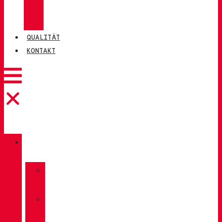
CHIRUCA®
LEDER
QUALITÄT
KONTAKT
KATALOG
»
TREKKING
»
WANDERN