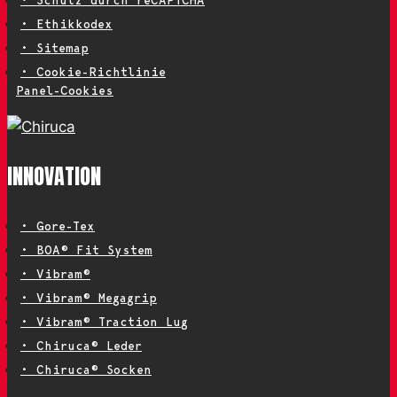
• Schutz durch reCAPTCHA
• Ethikkodex
• Sitemap
• Cookie-Richtlinie
Panel-Cookies
INNOVATION
• Gore-Tex
• BOA® Fit System
• Vibram®
• Vibram® Megagrip
• Vibram® Traction Lug
• Chiruca® Leder
• Chiruca® Socken