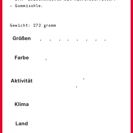
– Gummisohle.
Gewicht: 272 gramm
Größen
38
,
39
,
40
,
41
,
42
,
43
,
44
,
45
,
46
Farbe
Grau
,
Schwarz
Reisen und Ausflüge
,
Spaziergänge
Aktivität
in der Landschaft
,
Städtetrip
Klima
Sommer / warme Klimazonen
Land
Einfache, trockene Wege