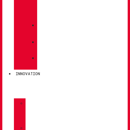
PFLEGE
/
WARTUNG
»
EINLEGESOHLEN
»
POLEN
»
SOCKEN
INNOVATION
»
GORE-
TEX
»