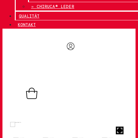
» CHIRUCA® LEDER
QUALITÄT
KONTAKT
0,00
€
0
Warenkorb