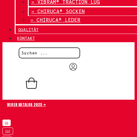
» VIBRAM® TRACTION LUG
» CHIRUCA® SOCKEN
» CHIRUCA® LEDER
QUALITÄT
KONTAKT
0,00
€
0
Warenkorb
NEUER KATALOG 2025 »
DE
ESP