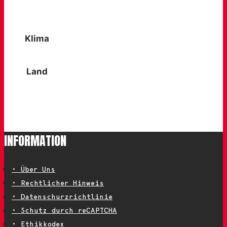
Tagesausflüge
Klima
Sommer / warme Klimazonen
Land
Einfache, trockene Wege
INFORMATION
• Über Uns
• Rechtlicher Hinweis
• Datenschurzrichtlinie
• Schutz durch reCAPTCHA
• Ethikkodex