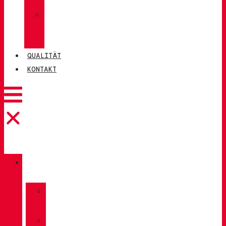
»
CHIRUCA®
LEDER
QUALITÄT
KONTAKT
KATALOG
»
TREKKING
»