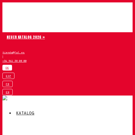
Zum Inhalt springen
Chiruca
NEUER KATALOG 2026 »
tienda@fal.es
|
+34 941 38 08 00
DE
ESP
FR
EN
KATALOG