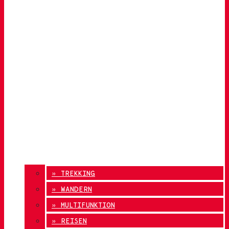
» TREKKING
» WANDERN
» MULTIFUNKTION
» REISEN