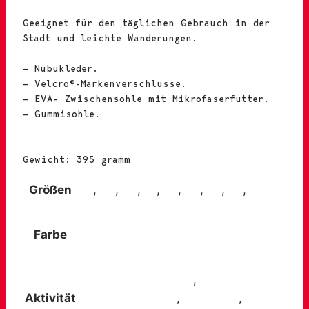
Geeignet für den täglichen Gebrauch in der
Stadt und leichte Wanderungen.
– Nubukleder.
– Velcro®-Markenverschlusse.
– EVA- Zwischensohle mit Mikrofaserfutter.
– Gummisohle.
Gewicht: 395 gramm
Größen
38
,
39
,
40
,
41
,
42
,
43
,
44
,
45
,
46
Farbe
Braun
Reisen und Ausflüge
,
Spaziergänge
Aktivität
in der Landschaft
,
Städtetrip
,