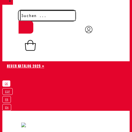
KONTAKT
0,00
€
0
Warenkorb
NEUER KATALOG 2025 »
DE
ESP
FR
EN