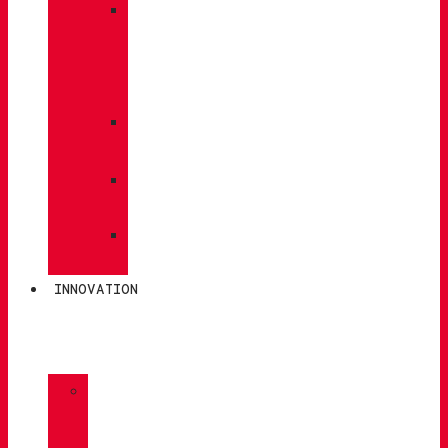
»
PFLEGE
/
WARTUNG
»
EINLEGESOHLEN
»
POLEN
»
SOCKEN
INNOVATION
»
GORE-
TEX