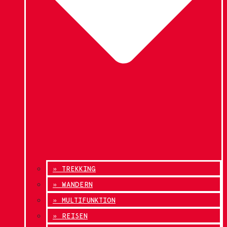
» TREKKING
» WANDERN
» MULTIFUNKTION
» REISEN