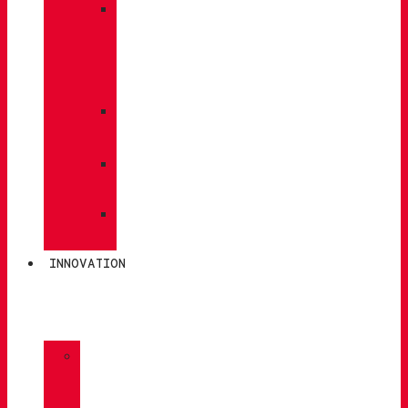
»
PFLEGE
/
WARTUNG
»
EINLEGESOHLEN
»
POLEN
»
SOCKEN
INNOVATION
»
GORE-
TEX