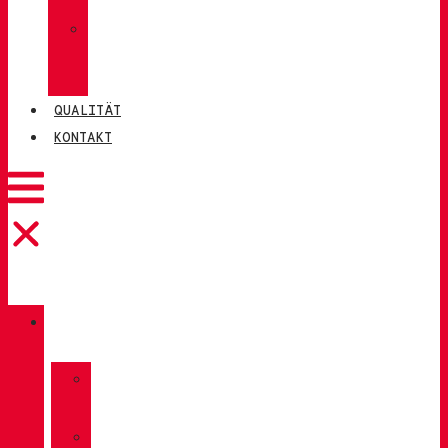
»
CHIRUCA®
LEDER
QUALITÄT
KONTAKT
KATALOG
»
TREKKING
»