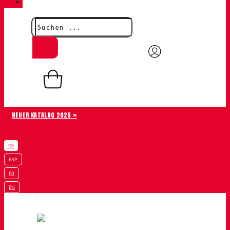
KONTAKT
0,00
€
0
Warenkorb
NEUER KATALOG 2025 »
DE
ESP
FR
EN