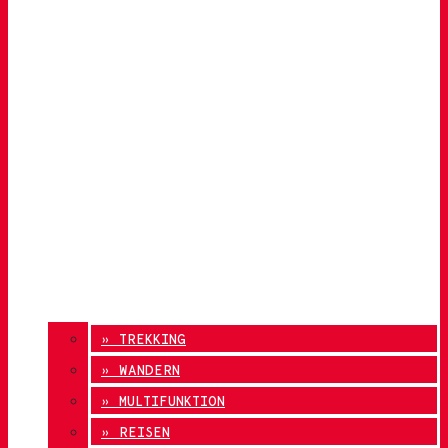
» TREKKING
» WANDERN
» MULTIFUNKTION
» REISEN