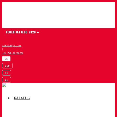
Zum Inhalt springen
Chiruca
NEUER KATALOG 2026 »
tienda@fal.es
|
+34 941 38 08 00
DE
ESP
FR
EN
KATALOG