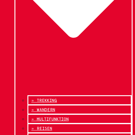
» TREKKING
» WANDERN
» MULTIFUNKTION
» REISEN