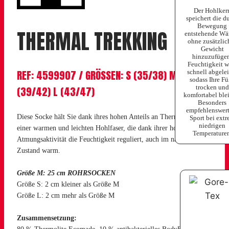
Der Hohlker
speichert die d
Bewegung
THERMAL TREKKING
entstehende Wä
ohne zusätzlic
Gewicht
hinzuzufügen
Feuchtigkeit w
REF: 4599907 / GRÖSSEN: S (35/38) M
schnell abgelei
sodass Ihre F
trocken und
(39/42) L (43/47)
komfortabel ble
Besonders
empfehlenswert
Diese Socke hält Sie dank ihres hohen Anteils an Thermolite®,
Sport bei ext
niedrigen
einer warmen und leichten Hohlfaser, die dank ihrer hohen
Temperaturen
Atmungsaktivität die Feuchtigkeit reguliert, auch im nassen
Zustand warm.
Größe M: 25 cm ROHRSOCKEN
Größe S: 2 cm kleiner als Größe M
Größe L: 2 cm mehr als Größe M
Zusammensetzung: