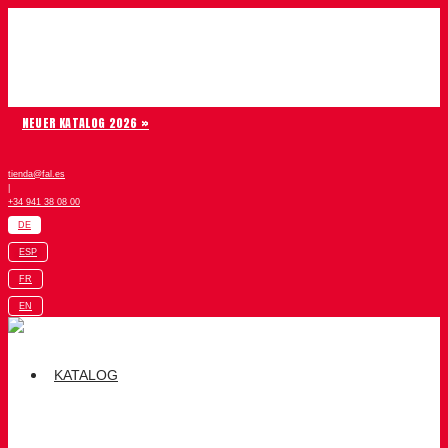
Zum Inhalt springen
Chiruca
NEUER KATALOG 2026 »
tienda@fal.es
|
+34 941 38 08 00
DE
ESP
FR
EN
KATALOG