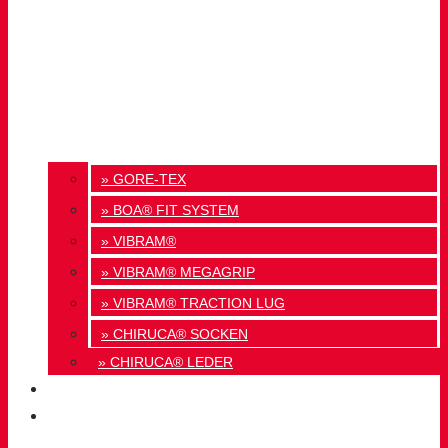
» GORE-TEX
» BOA® FIT SYSTEM
» VIBRAM®
» VIBRAM® MEGAGRIP
» VIBRAM® TRACTION LUG
» CHIRUCA® SOCKEN
» CHIRUCA® LEDER
QUALITÄT
KONTAKT