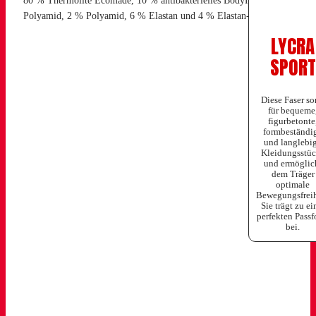
80 % Thermolite Ecomade, 10 % antibakterielles BodyFresh
Polyamid, 2 % Polyamid, 6 % Elastan und 4 % Elastan-Lycra.
LYCRA
SPORT
Diese Faser so
für bequeme
figurbetonte
formbeständi
und langlebi
Kleidungsstü
und ermöglic
dem Träger
optimale
Bewegungsfreih
Sie trägt zu ei
perfekten Pass
bei.