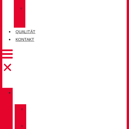
SOCKEN
»
CHIRUCA®
LEDER
QUALITÄT
KONTAKT
KATALOG
»
TREKKING
»