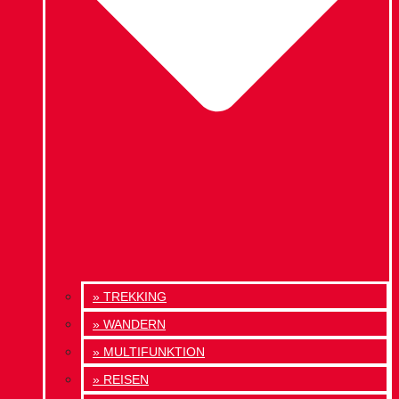
» TREKKING
» WANDERN
» MULTIFUNKTION
» REISEN