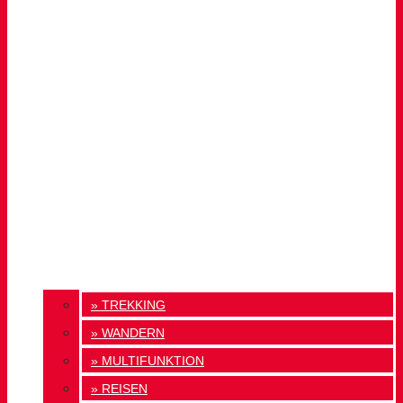
» TREKKING
» WANDERN
» MULTIFUNKTION
» REISEN