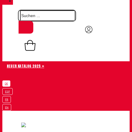
KONTAKT
0,00
€
Warenkorb
0
NEUER KATALOG 2025 »
DE
ESP
FR
EN