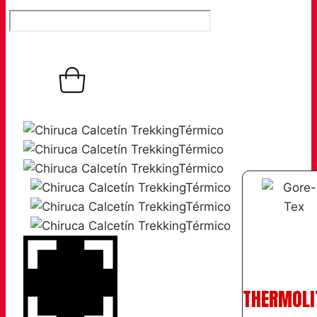
0,00
€
Warenkorb
0
THERMOLI