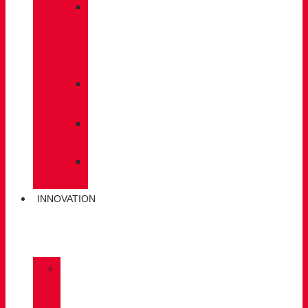
»
PFLEGE
/
WARTUNG
»
EINLEGESOHLEN
»
POLEN
»
SOCKEN
INNOVATION
»
GORE-
TEX