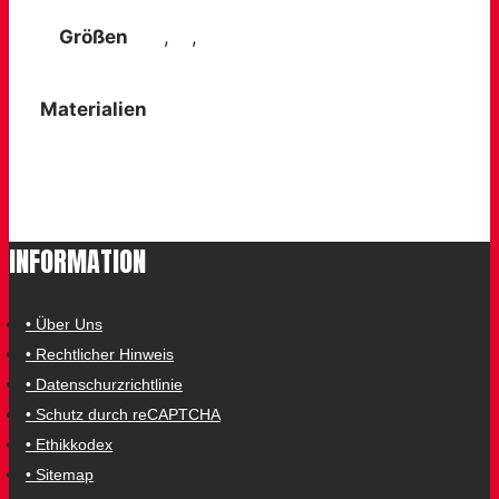
Größen
S
,
M
,
L
Materialien
Thermolite
INFORMATION
• Über Uns
• Rechtlicher Hinweis
• Datenschurzrichtlinie
• Schutz durch reCAPTCHA
• Ethikkodex
• Sitemap