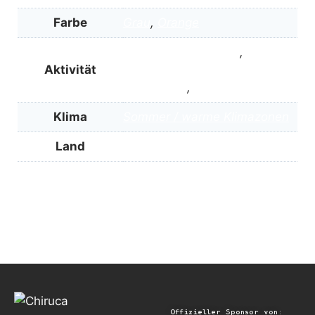
Farbe
Grau
,
Orange
Reisen und Ausflüge
,
Aktivität
Spaziergänge in der
Landschaft
,
Städtetrip
Klima
Sommer / warme Klimazonen
Land
Einfache, trockene Wege
Offizieller Sponsor von: