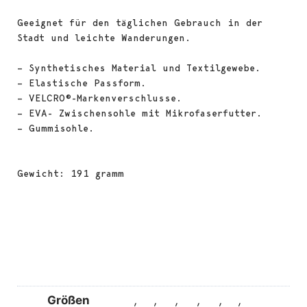
Geeignet für den täglichen Gebrauch in der
Stadt und leichte Wanderungen.
– Synthetisches Material und Textilgewebe.
– Elastische Passform.
– VELCRO®-Markenverschlusse.
– EVA- Zwischensohle mit Mikrofaserfutter.
– Gummisohle.
Gewicht: 191 gramm
Größen
36
,
37
,
38
,
39
,
40
,
41
,
42