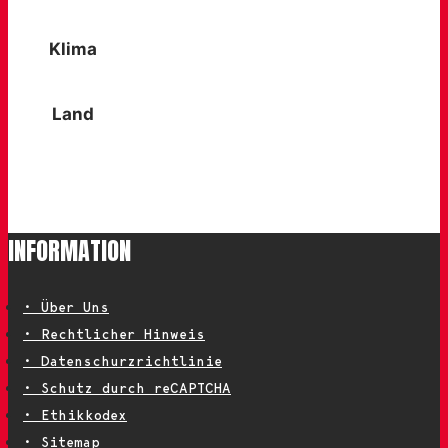
Klima
Sommer / warme Klimazonen
Land
Einfache, trockene Wege
INFORMATION
• Über Uns
• Rechtlicher Hinweis
• Datenschurzrichtlinie
• Schutz durch reCAPTCHA
• Ethikkodex
• Sitemap