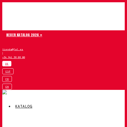
Zum Inhalt springen
Chiruca
NEUER KATALOG 2026 »
tienda@fal.es
|
+34 941 38 08 00
DE
ESP
FR
EN
KATALOG