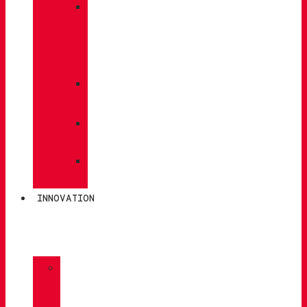
»
PFLEGE
/
WARTUNG
»
EINLEGESOHLEN
»
POLEN
»
SOCKEN
INNOVATION
»
GORE-
TEX