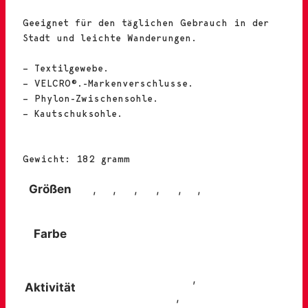
Geeignet für den täglichen Gebrauch in der
Stadt und leichte Wanderungen.
– Textilgewebe.
– VELCRO®.-Markenverschlusse.
– Phylon-Zwischensohle.
– Kautschuksohle.
Gewicht: 182 gramm
Größen
36
,
37
,
38
,
39
,
40
,
41
,
42
Farbe
Beige
Reisen und Ausflüge
,
Spaziergänge
Aktivität
in der Landschaft
,
Städtetrip