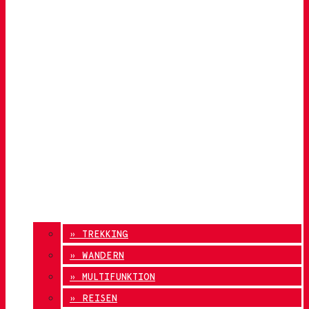
» TREKKING
» WANDERN
» MULTIFUNKTION
» REISEN