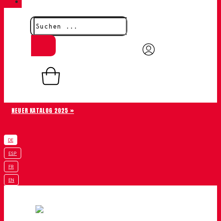
KONTAKT
0,00
€
0
Warenkorb
NEUER KATALOG 2025 »
DE
ESP
FR
EN