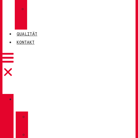
»
CHIRUCA®
LEDER
QUALITÄT
KONTAKT
KATALOG
»
TREKKING
»