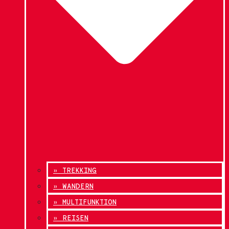
» TREKKING
» WANDERN
» MULTIFUNKTION
» REISEN