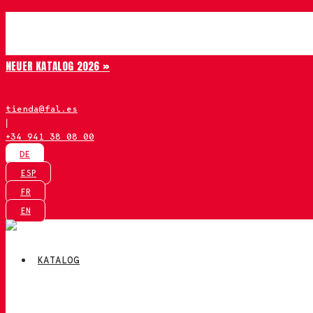
Zum
Chiruca
Inhalt
springen
NEUER KATALOG 2026 »
tienda@fal.es
|
+34 941 38 08 00
DE
ESP
FR
EN
KATALOG