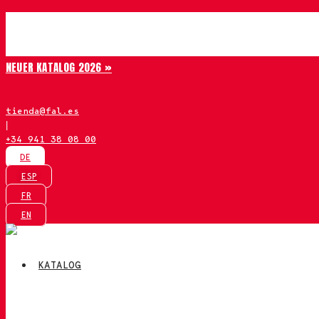
Zum
Chiruca
Inhalt
springen
NEUER KATALOG 2026 »
tienda@fal.es
|
+34 941 38 08 00
DE
ESP
FR
EN
KATALOG