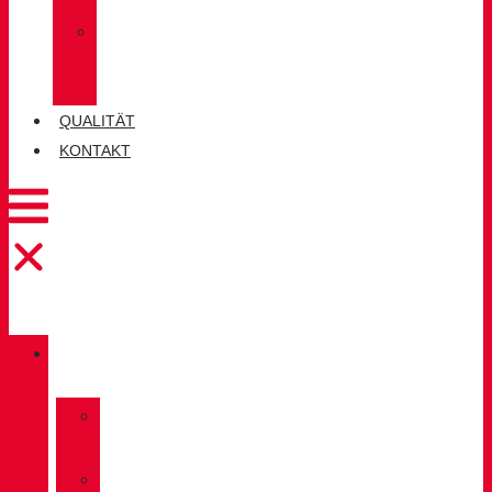
SOCKEN
»
CHIRUCA®
LEDER
QUALITÄT
KONTAKT
KATALOG
»
TREKKING
»