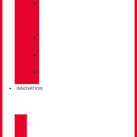
»
PFLEGE
/
WARTUNG
»
EINLEGESOHLEN
»
POLEN
»
SOCKEN
INNOVATION
»
GORE-
TEX