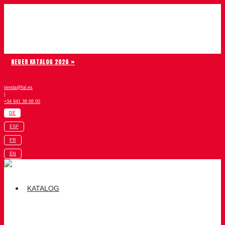
Zum Inhalt springen
Chiruca
NEUER KATALOG 2026 »
tienda@fal.es
|
+34 941 38 08 00
DE
ESP
FR
EN
KATALOG