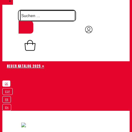
KONTAKT
0,00
€
Warenkorb
0
NEUER KATALOG 2025 »
DE
ESP
FR
EN