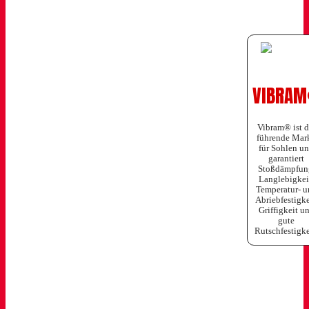
VIBRA
Vibram® ist d
führende Mar
für Sohlen u
garantiert
Stoßdämpfun
Langlebigkei
Temperatur- u
Abriebfestigke
Griffigkeit u
gute
Rutschfestigke