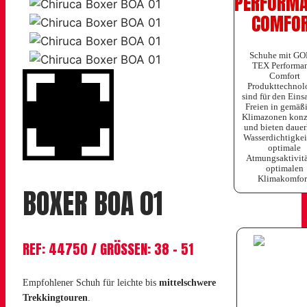
PERFORM
COMFO
Schuhe mit GO
TEX Performa
Comfort
Produkttechnol
sind für den Eins
Freien in gemäß
Klimazonen konzi
und bieten dauer
Wasserdichtigkei
optimale
Atmungsaktivitä
optimalen
Klimakomfor
BOXER BOA 01
REF: 44750 / GRÖSSEN: 38 – 51
Empfohlener Schuh für leichte bis
mittelschwere
Trekkingtouren
.