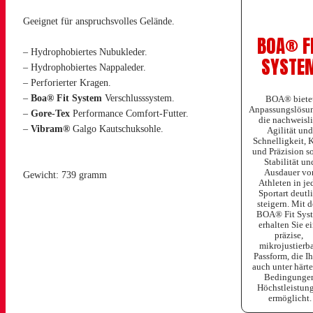
Geeignet für anspruchsvolles Gelände.
BOA® F
– Hydrophobiertes Nubukleder.
SYSTE
– Hydrophobiertes Nappaleder.
– Perforierter Kragen.
–
Boa® Fit System
Verschlusssystem.
BOA® biete
Anpassungslösu
–
Gore-Tex
Performance Comfort-Futter.
die nachweisl
–
Vibram®
Galgo Kautschuksohle.
Agilität und
Schnelligkeit, K
und Präzision s
Stabilität un
Ausdauer vo
Gewicht: 739 gramm
Athleten in je
Sportart deutl
steigern. Mit 
BOA® Fit Sys
erhalten Sie e
präzise, ​​
mikrojustierb
Passform, die I
auch unter härte
Bedingunge
Höchstleistun
ermöglicht.