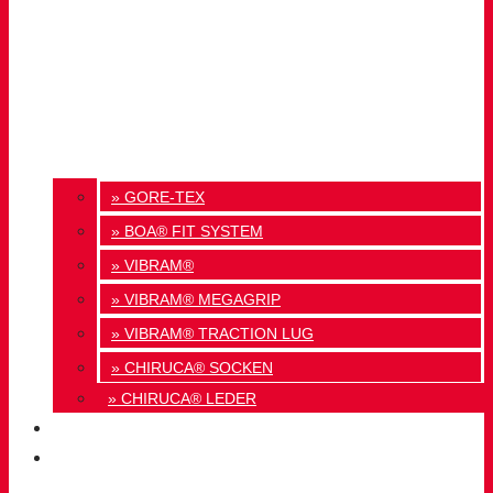
» GORE-TEX
» BOA® FIT SYSTEM
» VIBRAM®
» VIBRAM® MEGAGRIP
» VIBRAM® TRACTION LUG
» CHIRUCA® SOCKEN
» CHIRUCA® LEDER
QUALITÄT
KONTAKT