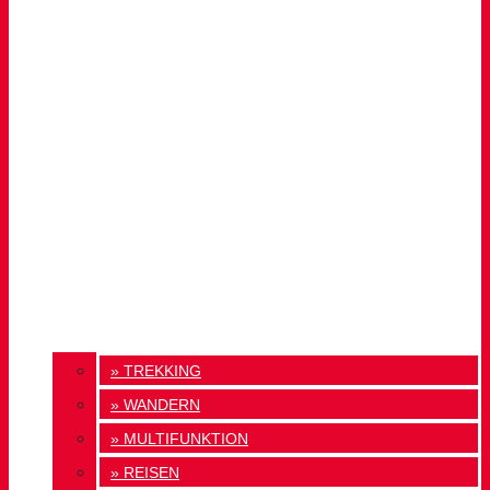
» TREKKING
» WANDERN
» MULTIFUNKTION
» REISEN