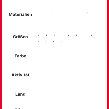
Gore-Tex
,
BOA® Fit System
,
Materialien
Vibram®
38
,
39
,
40
,
41
,
42
,
43
,
44
,
45
,
46
,
Größen
47
,
48
,
49
,
50
,
51
Farbe
Braun
Technisches oder
Aktivität
Hochgebirgsklettern
Land
Felsen / unebenes Gelände