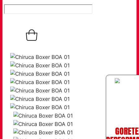
0,00
€
Warenkorb
0
GORETE