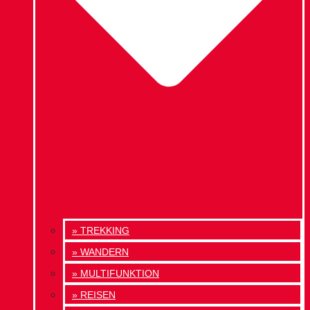
» TREKKING
» WANDERN
» MULTIFUNKTION
» REISEN