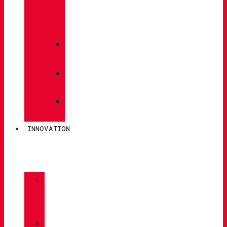
PFLEGE
/
WARTUNG
»
EINLEGESOHLEN
»
POLEN
»
SOCKEN
INNOVATION
»
GORE-
TEX
»