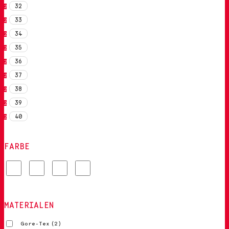
32
2
33
2
34
2
35
2
36
2
37
2
38
2
39
2
40
2
FARBE
MATERIALEN
Gore-Tex
(2)