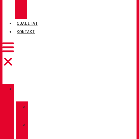
CHIRUCA®
LEDER
QUALITÄT
KONTAKT
KATALOG
»
TREKKING
»
WANDERN