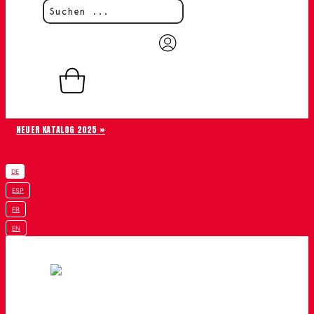
0,00
€
0
Warenkorb
NEUER KATALOG 2025 »
DE
ESP
FR
EN