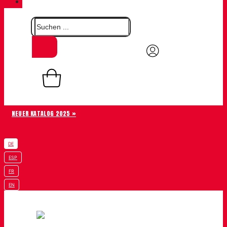
KONTAKT
0,00
€
Warenkorb
0
NEUER KATALOG 2025 »
DE
ESP
FR
EN