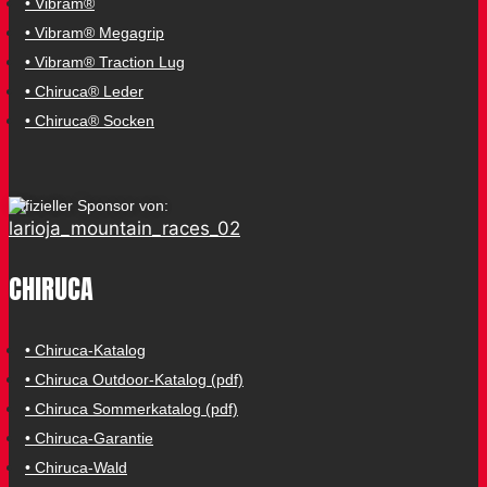
• Vibram®
• Vibram® Megagrip
• Vibram® Traction Lug
• Chiruca® Leder
• Chiruca® Socken
Offizieller Sponsor von:
CHIRUCA
• Chiruca-Katalog
• Chiruca Outdoor-Katalog (pdf)
• Chiruca Sommerkatalog (pdf)
• Chiruca-Garantie
• Chiruca-Wald