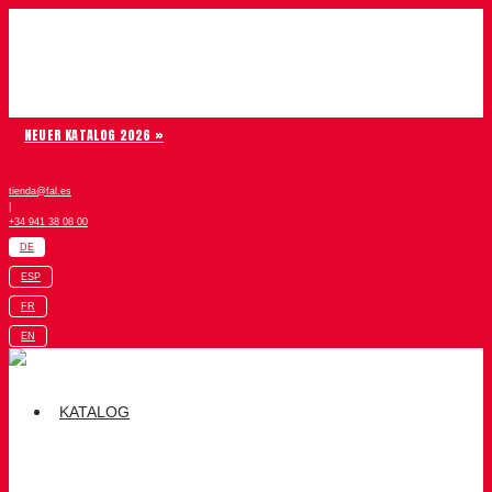
Zum Inhalt springen
Chiruca
NEUER KATALOG 2026 »
tienda@fal.es
|
+34 941 38 08 00
DE
ESP
FR
EN
KATALOG