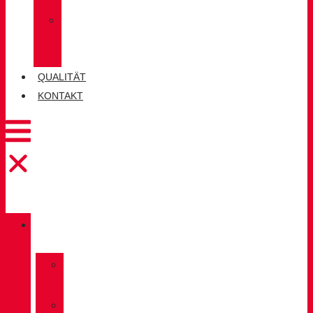
SOCKEN
»
CHIRUCA®
LEDER
QUALITÄT
KONTAKT
KATALOG
»
TREKKING
»