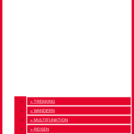
» TREKKING
» WANDERN
» MULTIFUNKTION
» REISEN