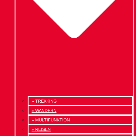
» TREKKING
» WANDERN
» MULTIFUNKTION
» REISEN