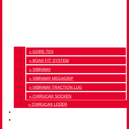
» GORE-TEX
» BOA® FIT SYSTEM
» VIBRAM®
» VIBRAM® MEGAGRIP
» VIBRAM® TRACTION LUG
» CHIRUCA® SOCKEN
» CHIRUCA® LEDER
QUALITÄT
KONTAKT