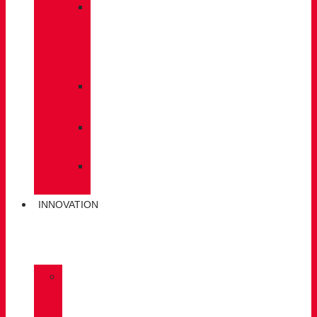
»
PFLEGE
/
WARTUNG
»
EINLEGESOHLEN
»
POLEN
»
SOCKEN
INNOVATION
»
GORE-
TEX